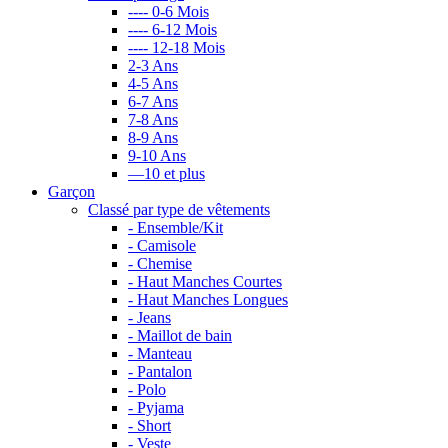
---- 0-6 Mois
---- 6-12 Mois
---- 12-18 Mois
2-3 Ans
4-5 Ans
6-7 Ans
7-8 Ans
8-9 Ans
9-10 Ans
—10 et plus
Garçon
Classé par type de vêtements
- Ensemble/Kit
- Camisole
- Chemise
- Haut Manches Courtes
- Haut Manches Longues
- Jeans
- Maillot de bain
- Manteau
- Pantalon
- Polo
- Pyjama
- Short
- Veste