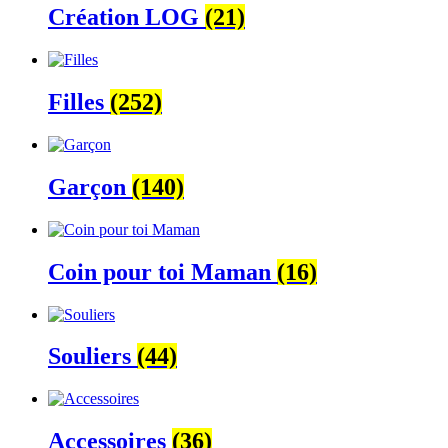
Création LOG
(21)
Filles
(252)
Garçon
(140)
Coin pour toi Maman
(16)
Souliers
(44)
Accessoires
(36)