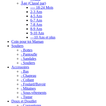
Âge (Classé par)
---- 18-24 Mois
2-3 Ans
4-5 Ans
6-7 Ans
7-8 Ans
8-9 Ans
9-10 Ans
—10 Ans et plus
Coin pour toi Maman
Souliers
- Bottes
- Pantoufle
- Sandales
- Souliers
Accessoires
- Bas
- Chapeau
- Collant
- Foulard/Bavoir
- Mitaines
- Sous-vêtements
- Tuque
Doux et Douillet
- Couvertures