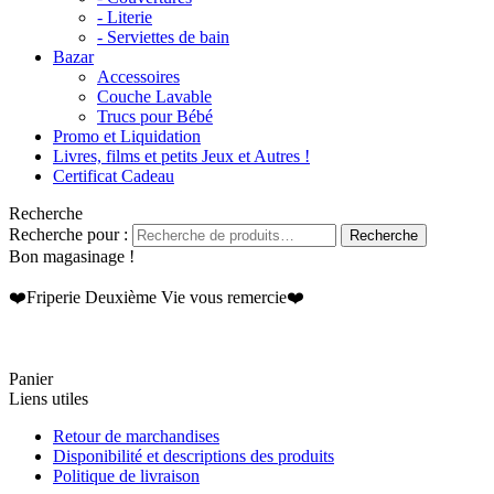
- Literie
- Serviettes de bain
Bazar
Accessoires
Couche Lavable
Trucs pour Bébé
Promo et Liquidation
Livres, films et petits Jeux et Autres !
Certificat Cadeau
Recherche
Recherche pour :
Recherche
Bon magasinage !
❤️Friperie Deuxième Vie vous remercie❤️
Panier
Liens utiles
Retour de marchandises
Disponibilité et descriptions des produits
Politique de livraison