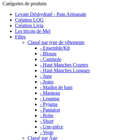
Catégories de produits
Levain Déshydraté - Pain Artisanale
Création LOG
Création Livia
Les tricots de Mel
Filles
Classé par type de vêtements
- Ensemble/Kit
- Blouse
- Camisole
- Haut Manches Courtes
- Haut Manches Longues
- Jupe
- Jeans
- Maillot de bain
- Manteau
- Legging
- Pyjama
- Pantalon
- Robe
- Short
- Une-pièce
- Veste
Classé par Âge