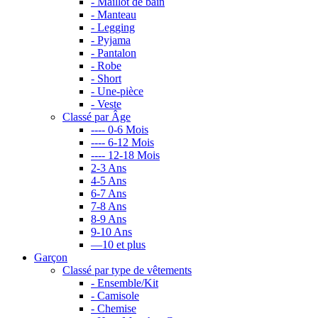
- Maillot de bain
- Manteau
- Legging
- Pyjama
- Pantalon
- Robe
- Short
- Une-pièce
- Veste
Classé par Âge
---- 0-6 Mois
---- 6-12 Mois
---- 12-18 Mois
2-3 Ans
4-5 Ans
6-7 Ans
7-8 Ans
8-9 Ans
9-10 Ans
—10 et plus
Garçon
Classé par type de vêtements
- Ensemble/Kit
- Camisole
- Chemise