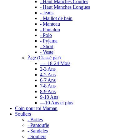
- Haut Manches Courtes
- Haut Manches Longues
- Jeans
- Maillot de bain
- Manteau
- Pantalon
- Polo
- Pyjama
- Short
- Veste
Âge (Classé par)
---- 18-24 Mois
2-3 Ans
4-5 Ans
6-7 Ans
7-8 Ans
8-9 Ans
9-10 Ans
—10 Ans et plus
Coin pour toi Maman
Souliers
- Bottes
- Pantoufle
- Sandales
- Souliers