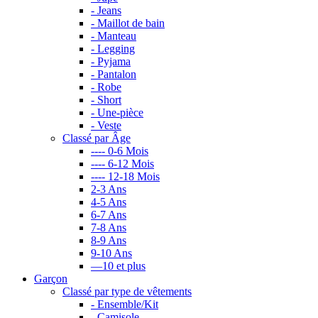
- Jeans
- Maillot de bain
- Manteau
- Legging
- Pyjama
- Pantalon
- Robe
- Short
- Une-pièce
- Veste
Classé par Âge
---- 0-6 Mois
---- 6-12 Mois
---- 12-18 Mois
2-3 Ans
4-5 Ans
6-7 Ans
7-8 Ans
8-9 Ans
9-10 Ans
—10 et plus
Garçon
Classé par type de vêtements
- Ensemble/Kit
- Camisole