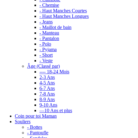
- Chemise
- Haut Manches Courtes
- Haut Manches Longues
- Jeans
- Maillot de bain
- Manteau
- Pantalon
- Polo
- Pyjama
- Short
- Veste
Âge (Classé par)
---- 18-24 Mois
2-3 Ans
4-5 Ans
6-7 Ans
7-8 Ans
8-9 Ans
9-10 Ans
—10 Ans et plus
Coin pour toi Maman
Souliers
- Bottes
- Pantoufle