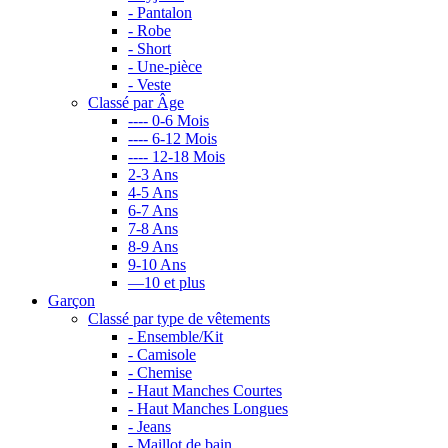
- Pantalon
- Robe
- Short
- Une-pièce
- Veste
Classé par Âge
---- 0-6 Mois
---- 6-12 Mois
---- 12-18 Mois
2-3 Ans
4-5 Ans
6-7 Ans
7-8 Ans
8-9 Ans
9-10 Ans
—10 et plus
Garçon
Classé par type de vêtements
- Ensemble/Kit
- Camisole
- Chemise
- Haut Manches Courtes
- Haut Manches Longues
- Jeans
- Maillot de bain