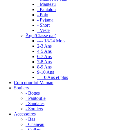
- Manteau
- Pantalon
- Polo
- Pyjama
- Short
- Veste
Âge (Classé par)
---- 18-24 Mois
2-3 Ans
4-5 Ans
6-7 Ans
7-8 Ans
8-9 Ans
9-10 Ans
—10 Ans et plus
Coin pour toi Maman
Souliers
- Bottes
- Pantoufle
- Sandales
- Souliers
Accessoires
- Bas
- Chapeau
- Collant