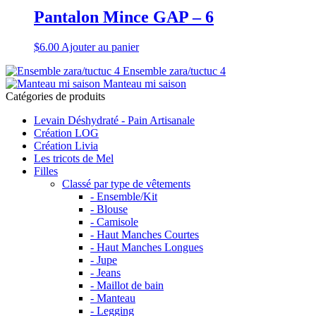
Pantalon Mince GAP – 6
$
6.00
Ajouter au panier
Ensemble zara/tuctuc 4
Manteau mi saison
Catégories de produits
Levain Déshydraté - Pain Artisanale
Création LOG
Création Livia
Les tricots de Mel
Filles
Classé par type de vêtements
- Ensemble/Kit
- Blouse
- Camisole
- Haut Manches Courtes
- Haut Manches Longues
- Jupe
- Jeans
- Maillot de bain
- Manteau
- Legging