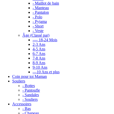
- Maillot de bain
- Manteau
- Pantalon
- Polo
- Pyjama
- Short
- Veste
Âge (Classé par)
---- 18-24 Mois
2-3 Ans
4-5 Ans
6-7 Ans
7-8 Ans
8-9 Ans
9-10 Ans
—10 Ans et plus
Coin pour toi Maman
Souliers
- Bottes
- Pantoufle
- Sandales
- Souliers
Accessoires
- Bas
- Chapeau