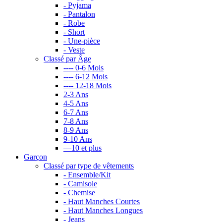
- Pyjama
- Pantalon
- Robe
- Short
- Une-pièce
- Veste
Classé par Âge
---- 0-6 Mois
---- 6-12 Mois
---- 12-18 Mois
2-3 Ans
4-5 Ans
6-7 Ans
7-8 Ans
8-9 Ans
9-10 Ans
—10 et plus
Garçon
Classé par type de vêtements
- Ensemble/Kit
- Camisole
- Chemise
- Haut Manches Courtes
- Haut Manches Longues
- Jeans