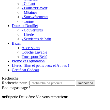
- Collant
- Foulard/Bavoir
- Mitaines
- Sous-vêtements
- Tuque
Doux et Douillet
- Couvertures
- Literie
- Serviettes de bain
Bazar
Accessoires
Couche Lavable
Trucs pour Bébé
Promo et Liquidation
Livres, films et petits Jeux et Autres !
Certificat Cadeau
Recherche
Recherche pour :
Recherche
Bon magasinage !
❤️Friperie Deuxième Vie vous remercie❤️