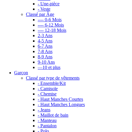
- Une-pièce
- Veste
Classé par Âge
---- 0-6 Mois
---- 6-12 Mois
---- 12-18 Mois
2-3 Ans
4-5 Ans
6-7 Ans
7-8 Ans
8-9 Ans
9-10 Ans
—10 et plus
Garçon
Classé par type de vêtements
- Ensemble/Kit
- Camisole
- Chemise
- Haut Manches Courtes
- Haut Manches Longues
- Jeans
- Maillot de bain
- Manteau
- Pantalon
- Polo