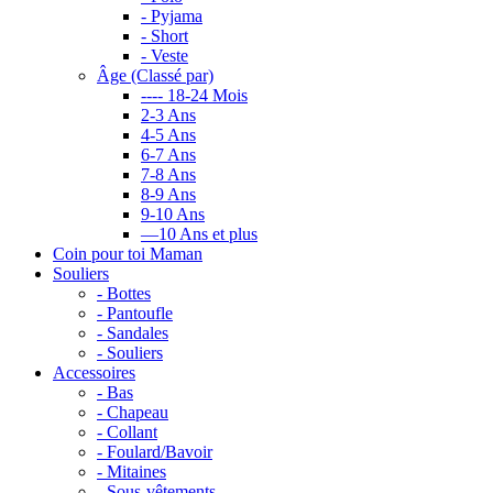
- Pyjama
- Short
- Veste
Âge (Classé par)
---- 18-24 Mois
2-3 Ans
4-5 Ans
6-7 Ans
7-8 Ans
8-9 Ans
9-10 Ans
—10 Ans et plus
Coin pour toi Maman
Souliers
- Bottes
- Pantoufle
- Sandales
- Souliers
Accessoires
- Bas
- Chapeau
- Collant
- Foulard/Bavoir
- Mitaines
- Sous-vêtements